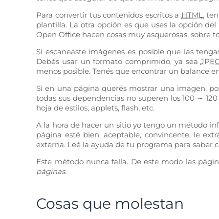
Para convertir tus contenidos escritos a
HTML
, te
plantilla. La otra opción es que uses la opción de
Open Office hacen cosas muy asquerosas, sobre t
Si escaneaste imágenes es posible que las teng
Debés usar un formato comprimido, ya sea
JPE
menos posible. Tenés que encontrar un balance en
Si en una página querés mostrar una imagen, por
todas sus dependencias no superen los 100 ∼ 120 
hoja de estilos, applets, flash, etc.
A la hora de hacer un sitio yo tengo un método in
página esté bien, aceptable, convincente, le extra
externa. Leé la ayuda de tu programa para sabe
Este método nunca falla. De este modo las págin
páginas.
Cosas que molestan