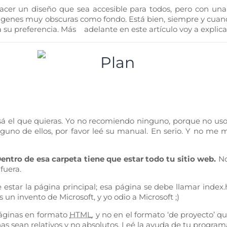
acer un diseño que sea accesible para todos, pero con una 
ágenes muy obscuras como fondo. Está bien, siempre y cuando
a su preferencia. Más adelante en este artículo voy a explic
sá el que quieras. Yo no recomiendo ninguno, porque no uso
 alguno de ellos, por favor leé su manual. En serio. Y no m
entro de esa carpeta tiene que estar todo tu sitio web.
No
fuera.
 estar la página principal; esa página se debe llamar
index.
 un invento de Microsoft, y yo odio a Microsoft ;)
áginas en formato
HTML
, y no en el formato ‘de proyecto’
as sean relativos y no absolutos. Leé la ayuda de tu programa 