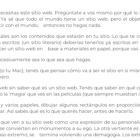
ecesitas este sitio web. Pregúntate a vos mismo por qué lo 
 Ya sé que todo el mundo tiene un sitio web, pero el objet
rtir con el mundo, entonces no hagas nada.
uáles son los contenidos que estarán en tu sitio. Lo que te
s escritos (un sitio literario) deberías tenerlos ya escritos
acer un sitio web en base a materiales en papel, porque vas
 sucesivamente sea lo que sea que hagas.
 tu Mac), tenés que pensar cómo va a ser el sitio en sí mis
mero.
b sin saber qué es un sitio web. Tenés que saber en qué con
la ‘magia’ que ves en las películas (que siempre muestran i
y varios papeles, dibujar algunos rectángulos en proporción
ar. Así sabés qué es lo que querés hacer, antes de hacerlo.
 que ven a su sitio web como una expresión de su personalid
s se convierten en monumentos a su ego. La otra vertiente es 
l caso extremo, se termina volviendo una demagogia. Los ex