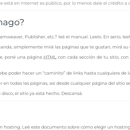
que está en Internet es público, por lo menos dale el crédito a
hago?
aver, Publisher, etc.? leé el manual. Leelo. En serio, leel
da, simplemente mirá las páginas que te gustan, mirá su cód
ste, poné una página
HTML
con cada sección de tu sitio, con
debe poder hacer un “caminito” de links hasta cualquiera de l
n todas las páginas, así desde cualquier página del sitio se
isco, el sitio ya está hecho. Descansá.
n un hosting. Leé este documento sobre cómo elegir un hosting