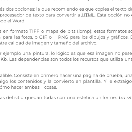
nés dos opciones: la que recomiendo es que copies el texto 
l procesador de texto para convertir a
HTML
. Esta opción n
odo el Word.
as en formato
TIFF
o mapa de bits (.bmp); estos formatos 
G
para las fotos, o
GIF
o
PNG
para los dibujos y gráficos
tre calidad de imagen y tamaño del archivo.
 ejemplo una pintura, lo lógico es que esa imagen no pes
Kb. Las dependencias son todos los recursos que utiliza una
falible. Consiste en primero hacer una página de prueba, un
igo los contenidos y la convierto en plantilla. Y le extraig
r cómo hacer ambas cosas.
as del sitio quedan todas con una estética uniforme.
Un si