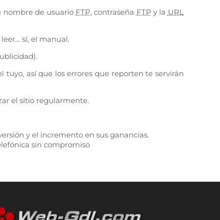
 tu nombre de usuario
FTP
, contraseña
FTP
y la
URL
eer… sí, el manual.
ublicidad).
tuyo, así que los errores que reporten te servirán
ar el sitio regularmente.
versión y el incremento en sus ganancias.
telefónica sin compromiso