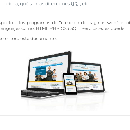
funciona, qué son las direcciones
URL
, etc.
ecto a los programas de “creación de páginas web”: el obj
s lenguajes como:
HTML PHP CSS SQL. Pero
ustedes pueden h
lee entero este documento.