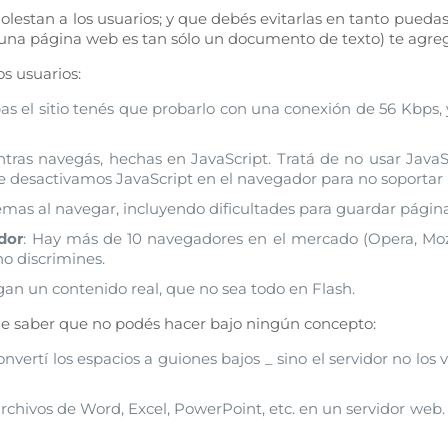
stan a los usuarios; y que debés evitarlas en tanto puedas
 una página web es tan sólo un documento de texto) te agre
os usuarios:
as el sitio tenés que probarlo con una conexión de 56 Kbps,
tras navegás, hechas en JavaScript. Tratá de no usar JavaS
 desactivamos JavaScript en el navegador para no soportar 
emas al navegar, incluyendo dificultades para guardar páginas
dor
: Hay más de 10 navegadores en el mercado (Opera, Mozil
no discrimines.
gan un contenido real, que no sea todo en Flash.
ue saber que no podés hacer bajo ningún concepto:
convertí los espacios a guiones bajos _ sino el servidor no los
rchivos de Word, Excel, PowerPoint, etc. en un servidor web