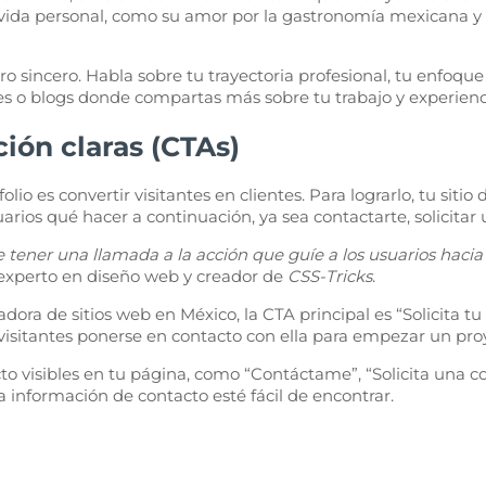
u vida personal, como su amor por la gastronomía mexicana y 
o sincero. Habla sobre tu trayectoria profesional, tu enfoque
les o blogs donde compartas más sobre tu trabajo y experienc
ción claras (CTAs)
o es convertir visitantes en clientes. Para lograrlo, tu sitio
uarios qué hacer a continuación, ya sea contactarte, solicitar 
 tener una llamada a la acción que guíe a los usuarios hacia 
 experto en diseño web y creador de
CSS-Tricks
.
adora de sitios web en México, la CTA principal es “Solicita tu
os visitantes ponerse en contacto con ella para empezar un pro
o visibles en tu página, como “Contáctame”, “Solicita una co
a información de contacto esté fácil de encontrar.