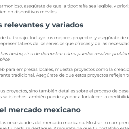
monioso, asegúrate de que la tipografía sea legible, y prioriz
ien en dispositivos móviles.
 relevantes y variados
de tu trabajo. Incluye tus mejores proyectos y asegúrate de q
representativos de los servicios que ofreces y de las necesi
e has hecho, sino de demostrar cómo puedes resolver problem
lice
.
s web para empresas locales, muestra proyectos como la creac
nte tradicional. Asegúrate de que estos proyectos reflejen t
us proyectos, sino también detalles sobre el proceso de desar
es satisfechos también puede ayudar a fortalecer la credibilid
 del mercado mexicano
 las necesidades del mercado mexicano. Mostrar tu comprens
e tu perfil se destaque. Asegúrate de que tu portafolio esté