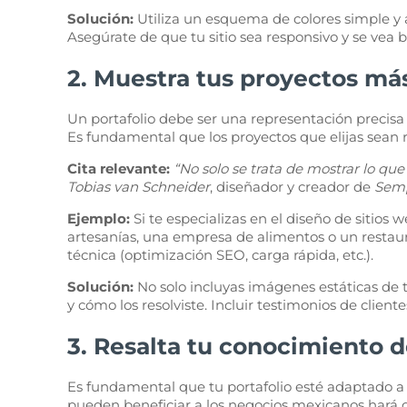
Solución:
Utiliza un esquema de colores simple y ar
Asegúrate de que tu sitio sea responsivo y se vea b
2. Muestra tus proyectos más
Un portafolio debe ser una representación precisa 
Es fundamental que los proyectos que elijas sean 
Cita relevante:
“No solo se trata de mostrar lo qu
Tobias van Schneider
, diseñador y creador de
Semp
Ejemplo:
Si te especializas en el diseño de sitio
artesanías, una empresa de alimentos o un restaura
técnica (optimización SEO, carga rápida, etc.).
Solución:
No solo incluyas imágenes estáticas de t
y cómo los resolviste. Incluir testimonios de client
3. Resalta tu conocimiento
Es fundamental que tu portafolio esté adaptado a
pueden beneficiar a los negocios mexicanos hará qu