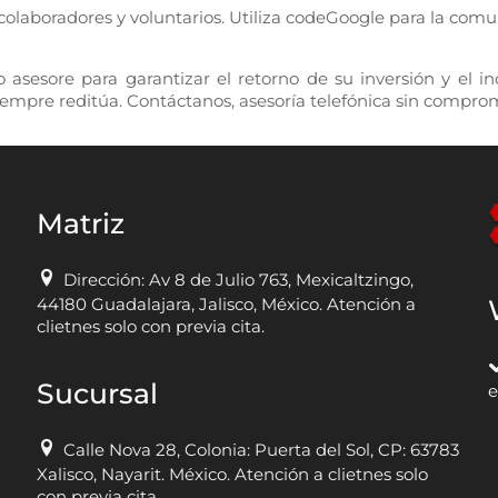
colaboradores y voluntarios. Utiliza codeGoogle para la comu
o asesore para garantizar el retorno de su inversión y el 
iempre reditúa. Contáctanos, asesoría telefónica sin compro
Matriz
Dirección: Av 8 de Julio 763, Mexicaltzingo,
44180 Guadalajara, Jalisco, México. Atención a
clietnes solo con previa cita.
Sucursal
e
Calle Nova 28, Colonia: Puerta del Sol, CP: 63783
Xalisco, Nayarit. México. Atención a clietnes solo
con previa cita.