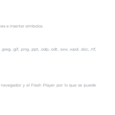
es e insertar símbolos.
.jpeg, .gif, .png, .ppt, .odp, .odt, .sxw, .wpd, .doc, .rtf,
 navegador y el Flash Player por lo que se puede