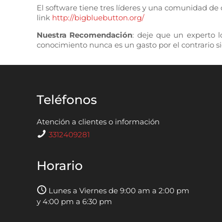
El software tiene tres líderes y una comunidad de 
link
http://bigbluebutton.org/
Nuestra Recomendación
: deje que un experto l
conocimiento nunca es un gasto por el contrario s
Teléfonos
Atención a clientes o información
3312409281
Horario
Lunes a Viernes de 9:00 am a 2:00 pm
y 4:00 pm a 6:30 pm