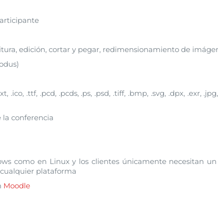
participante
ritura, edición, cortar y pegar, redimensionamiento de imágen
modus)
o, .ttf, .pcd, .pcds, .ps, .psd, .tiff, .bmp, .svg, .dpx, .exr, .jpg, 
e la conferencia
ows como en Linux y los clientes únicamente necesitan un
 cualquier plataforma
n
Moodle