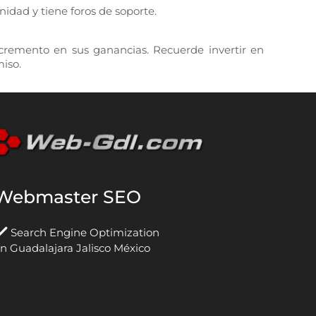
nidad y tiene foros de soporte.
incremento en sus ganancias. Recuerde invertir en
miso.
Webmaster SEO
Search Engine Optimization
n Guadalajara Jalisco México