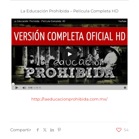
La Educación Prohibida – Película Completa HD
http://laeducacionprohibida.com.mx/
Compartir
54