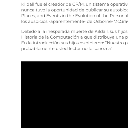
Kildall fue el creador de CP/M, un sistema operat
nunca tuvo la oportunidad de publicar su autobiog
Places, and Events in the Evolution of the Persona
los auspicios -aparentemente- de Osborne-McGraw
Debido a la inesperada muerte de Kildall, sus hijo
Historia de la Computación a que distribuya una pr
En la introducción sus hijos escribieron: “Nuestro
probablemente usted lector no le conozca”.