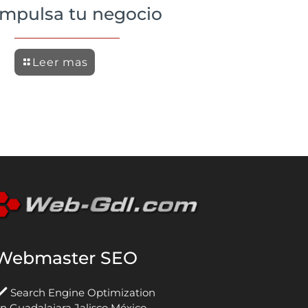
impulsa tu negocio
Leer mas
Webmaster SEO
Search Engine Optimization
n Guadalajara Jalisco México