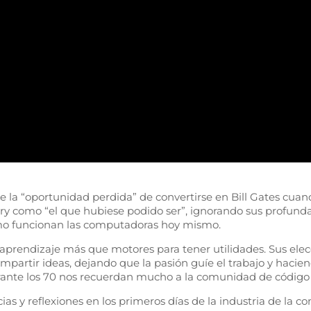
 la “oportunidad perdida” de convertirse en Bill Gates cuan
ary como “el que hubiese podido ser”, ignorando sus profun
ómo funcionan las computadoras hoy mismo.
rendizaje más que motores para tener utilidades. Sus elecci
ompartir ideas, dejando que la pasión guíe el trabajo y hacie
durante los 70 nos recuerdan mucho a la comunidad de código 
as y reflexiones en los primeros días de la industria de la c