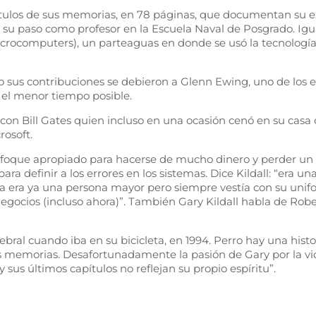
pítulos de sus memorias, en 78 páginas, que documentan su e
 su paso como profesor en la Escuela Naval de Posgrado. Igu
ocomputers), un parteaguas en donde se usó la tecnología 
sus contribuciones se debieron a Glenn Ewing, uno de los e
 el menor tiempo posible.
con Bill Gates quien incluso en una ocasión cenó en su casa
osoft.
el enfoque apropiado para hacerse de mucho dinero y perder 
ra definir a los errores en los sistemas. Dice Kildall: “era
la era ya una persona mayor pero siempre vestía con su unif
gocios (incluso ahora)”. También Gary Kildall habla de Robe
ebral cuando iba en su bicicleta, en 1994. Perro hay una hist
us memorias. Desafortunadamente la pasión de Gary por la v
 sus últimos capítulos no reflejan su propio espíritu”.