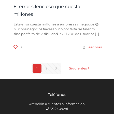
El error silencioso que cuesta
millones
Este error cuesta millones a empresas y negocios 😓
Muchos negocios fracasan, no por falta de talento……
sino por falta de visibilidad. 📉 El 75% de usuarios
[…]
0
Leer mas
1
2
3
Siguientes
Teléfonos
Atención a clientes o información
3312409281