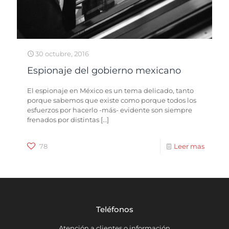
30 octubre, 2016
Espionaje del gobierno mexicano
El espionaje en México es un tema delicado, tanto
porque sabemos que existe como porque todos los
esfuerzos por hacerlo -más- evidente son siempre
frenados por distintas
[…]
78
Leer mas
Teléfonos
Atención a clientes o información