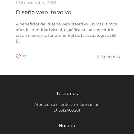
6 noviembre, 2023
Diseño web iterativo
4 beneficios del diseño web ‘iterativo’ En los últimos
años la identidad visual, o gráfica, se ha convertido
en un elemento fundamental de las estrategias 360
[…]
92
Leer mas
Teléfonos
Atención a clientes o información
3312409281
Horario