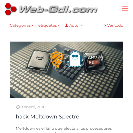
Categorias
etiquetas
Autor
Ver todo
8 enero, 2018
hack Meltdown Spectre
Meltdown es el fallo que afecta a los procesadores