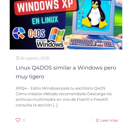
26 agosto, 2025
Linux Q4DOS similar a Windows pero
muy ligero
XPQ4 – Estilo Windows para tu escritorio Q4OS
Cómo instalar Método recomendado Descarga los
archivos multimedia en vivo de Free10 o FreeXP;
consulta la sección
[…]
0
Leer mas