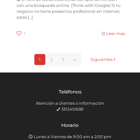
con una búsqueda online. (Think with Google) Si tu
negocio no tiene presencia profesional en internet,
estás
[…]
1
Leer mas
1
2
3
4
Siguientes
Teléfonos
Atención a clientes o información
3312409281
Horario
Lunes a Viernes de 9:00 am a 2:00 pm