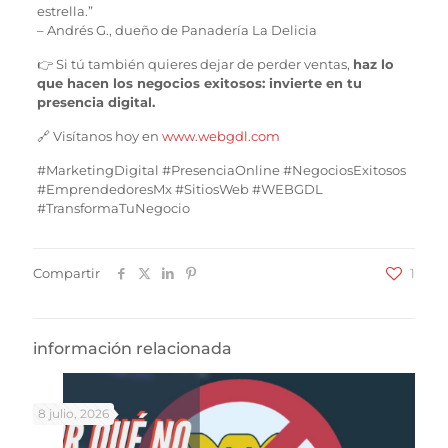
estrella.”
– Andrés G., dueño de Panadería La Delicia
👉 Si tú también quieres dejar de perder ventas,
haz lo
que hacen los negocios exitosos: invierte en tu
presencia digital.
🔗 Visítanos hoy en
www.webgdl.com
#MarketingDigital #PresenciaOnline #NegociosExitosos
#EmprendedoresMx #SitiosWeb #WEBGDL
#TransformaTuNegocio
Compartir
1
información relacionada
8 julio, 2026