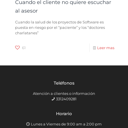
Cuando el cliente no quiere escuchar
al asesor
Cuando la salud de los proyectos de Software es
puesta en riesgo por el “paciente” y los “doctores
charlatanes”
61
Leer mas
Teléfonos
Atención a clientes o información
3312409281
Horario
Lunes a Viernes de 9:00 am a 2:00 pm