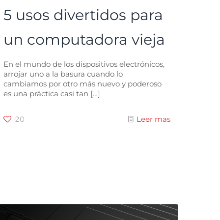
5 usos divertidos para
un computadora vieja
En el mundo de los dispositivos electrónicos,
arrojar uno a la basura cuando lo
cambiamos por otro más nuevo y poderoso
es una práctica casi tan
[…]
20
Leer mas