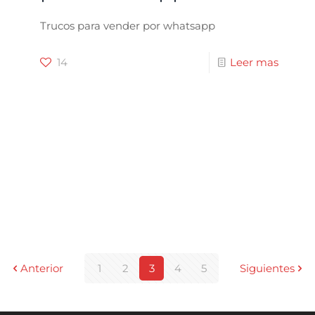
Trucos para vender por whatsapp
14
Leer mas
Anterior
1
2
3
4
5
Siguientes